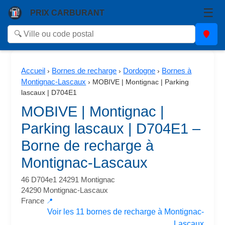
☰
PRIX CARBURANT
Accueil
Bornes de recharge
Dordogne
Bornes à
›
›
›
Montignac-Lascaux
›
MOBIVE | Montignac | Parking
lascaux | D704E1
MOBIVE | Montignac |
Parking lascaux | D704E1 –
Borne de recharge à
Montignac-Lascaux
46 D704e1 24291 Montignac
24290 Montignac-Lascaux
France
📍
Voir les 11 bornes de recharge à Montignac-
Lascaux