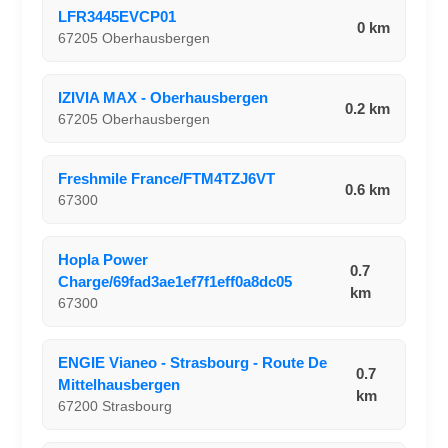
LFR3445EVCP01
0 km
67205 Oberhausbergen
IZIVIA MAX - Oberhausbergen
0.2 km
67205 Oberhausbergen
Freshmile France/FTM4TZJ6VT
0.6 km
67300
Hopla Power
0.7
Charge/69fad3ae1ef7f1eff0a8dc05
km
67300
ENGIE Vianeo - Strasbourg - Route De
0.7
Mittelhausbergen
km
67200 Strasbourg