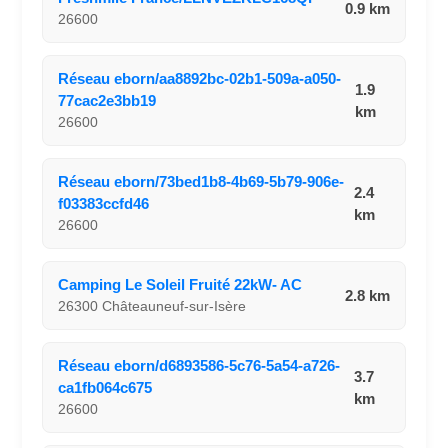
0.9 km
26600
Réseau eborn/aa8892bc-02b1-509a-a050-
1.9
77cac2e3bb19
km
26600
Réseau eborn/73bed1b8-4b69-5b79-906e-
2.4
f03383ccfd46
km
26600
Camping Le Soleil Fruité 22kW- AC
2.8 km
26300 Châteauneuf-sur-Isère
Réseau eborn/d6893586-5c76-5a54-a726-
3.7
ca1fb064c675
km
26600