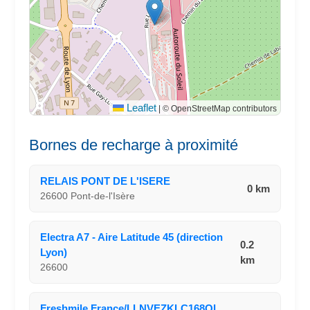
Leaflet
|
© OpenStreetMap contributors
Bornes de recharge à proximité
RELAIS PONT DE L'ISERE
0 km
26600 Pont-de-l'Isère
Electra A7 - Aire Latitude 45 (direction
0.2
Lyon)
km
26600
Freshmile France/LLNVEZKLC168QI