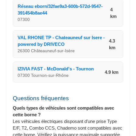
Réseau eborn/32fae9a3-600b-572d-9547-
4
391454b8ae44
km
07300
VAL RHONE TP - Chateauneuf sur Isere -
4.3
powered by DRIVECO
km
26300 Châteauneuf-sur-Isère
IZIVIA FAST - McDonald's - Tournon
4.9 km
07300 Tournon-sur-Rhône
Questions fréquentes
Quels types de véhicules sont compatibles avec
cette borne ?
Les véhicules électriques disposant d’une prise Type
E/F, T2, Combo CCS, Chademo sont compatibles avec
cette borne. Vérifiez la puissance maximale supportée