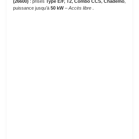
(26600)
: prises
Type E/F, T2, Combo CCS, Chademo
,
puissance jusqu’à
50 kW
–
Accès libre
.