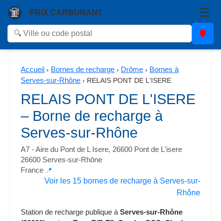
☰
PRIX CARBURANT
Accueil
Bornes de recharge
Drôme
Bornes à
›
›
›
Serves-sur-Rhône
›
RELAIS PONT DE L'ISERE
RELAIS PONT DE L'ISERE
– Borne de recharge à
Serves-sur-Rhône
A7 - Aire du Pont de L Isere, 26600 Pont de L'isere
26600 Serves-sur-Rhône
France
📍
Voir les 15 bornes de recharge à Serves-sur-
Rhône
Station de recharge publique à
Serves-sur-Rhône