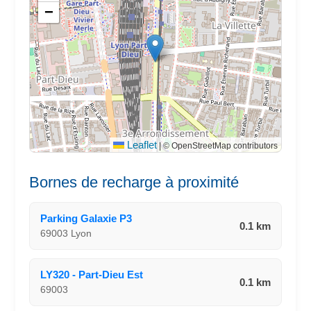
−
Leaflet
|
© OpenStreetMap contributors
Bornes de recharge à proximité
Parking Galaxie P3
0.1 km
69003 Lyon
LY320 - Part-Dieu Est
0.1 km
69003