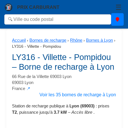
☰
PRIX CARBURANT
Accueil
Bornes de recharge
Rhône
Bornes à Lyon
›
›
›
›
LY316 - Villette - Pompidou
LY316 - Villette - Pompidou
– Borne de recharge à Lyon
66 Rue de la Villette 69003 Lyon
69003 Lyon
France
📍
Voir les 35 bornes de recharge à Lyon
Station de recharge publique à
Lyon (69003)
: prises
T2
, puissance jusqu’à
3.7 kW
–
Accès libre
.