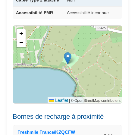
Câble Type 2 attaché
Non
Accessibilité PMR
Accessibilité inconnue
+
−
Leaflet
|
© OpenStreetMap contributors
Bornes de recharge à proximité
Freshmile France/KZQCFW