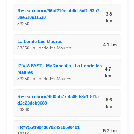
Réseau eborn/96bf210e-ab6d-5cf1-93b7-
3.8
3ae510e11530
km
83250
La Londe Les Maures
4.1 km
83250 La Londe-les-Maures
IZIVIA FAST - McDonald's - La Londe-les-
4.7
Maures
km
83250 La Londe-les-Maures
Réseau eborn/6f00bb77-4c09-53c1-8f1a-
5.6
d2c23deb9688
km
83230
FR*Y55/1994367624216596481
5.7 km
83230