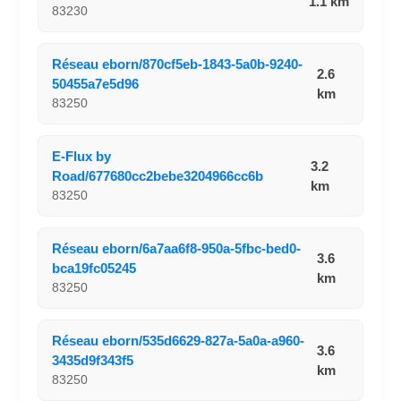
1.1 km
83230
Réseau eborn/870cf5eb-1843-5a0b-9240-
2.6
50455a7e5d96
km
83250
E-Flux by
3.2
Road/677680cc2bebe3204966cc6b
km
83250
Réseau eborn/6a7aa6f8-950a-5fbc-bed0-
3.6
bca19fc05245
km
83250
Réseau eborn/535d6629-827a-5a0a-a960-
3.6
3435d9f343f5
km
83250