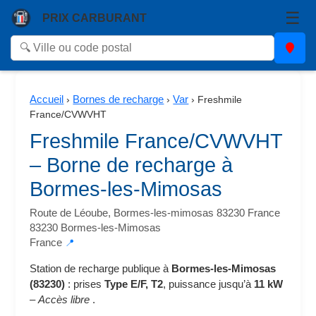
☰
PRIX CARBURANT
Accueil
Bornes de recharge
Var
›
›
›
Freshmile
France/CVWVHT
Freshmile France/CVWVHT
– Borne de recharge à
Bormes-les-Mimosas
Route de Léoube, Bormes-les-mimosas 83230 France
83230 Bormes-les-Mimosas
France
📍
Station de recharge publique à
Bormes-les-Mimosas
(83230)
: prises
Type E/F, T2
, puissance jusqu’à
11 kW
–
Accès libre
.