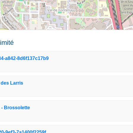
imité
34-a842-8d6f137c17b9
des Larris
 - Brossolette
0-9ef3-7a1400f2259f