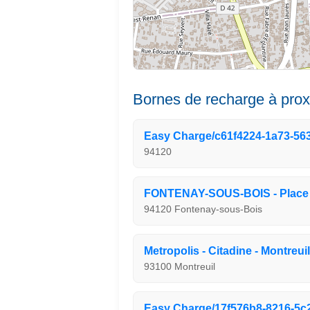
Bornes de recharge à prox
Easy Charge/c61f4224-1a73-56
94120
FONTENAY-SOUS-BOIS - Place 
94120 Fontenay-sous-Bois
Metropolis - Citadine - Montreuil
93100 Montreuil
Easy Charge/17f576b8-8216-5c2