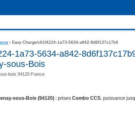
arne
›
Easy Charge/c61f4224-1a73-5634-a842-8d6f137c17b9
224-1a73-5634-a842-8d6f137c17b9
y-sous-Bois
ous-bois 94120 France
enay-sous-Bois (94120)
: prises
Combo CCS
, puissance jus