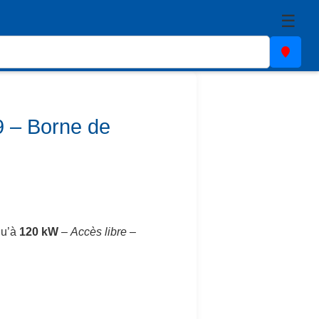
☰
 – Borne de
qu’à
120 kW
–
Accès libre
–