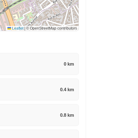
Leaflet
|
© OpenStreetMap contributors
0 km
0.4 km
0.8 km