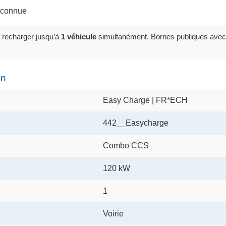
inconnue
 recharger jusqu’à
1 véhicule
simultanément. Bornes publiques avec
on
Easy Charge | FR*ECH
442__Easycharge
Combo CCS
120 kW
1
Voirie