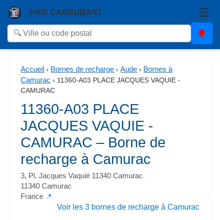
☰
PRIX CARBURANT
Accueil
Bornes de recharge
Aude
Bornes à
›
›
›
Camurac
›
11360-A03 PLACE JACQUES VAQUIE -
CAMURAC
11360-A03 PLACE
JACQUES VAQUIE -
CAMURAC – Borne de
recharge à Camurac
3, Pl. Jacques Vaquié 11340 Camurac
11340 Camurac
France
📍
Voir les 3 bornes de recharge à Camurac