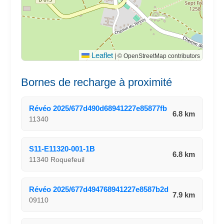
Leaflet
|
© OpenStreetMap contributors
Bornes de recharge à proximité
Révéo 2025/677d490d68941227e85877fb
6.8 km
11340
S11-E11320-001-1B
6.8 km
11340 Roquefeuil
Révéo 2025/677d494768941227e8587b2d
7.9 km
09110