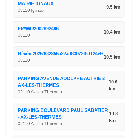
MAIRIE IGNAUX
9.5 km
09110 Ignaux
FR*WII/2002892496
10.4 km
09110
Révéo 2025/682355a22ad83073f8d124e9
10.5 km
09110
PARKING AVENUE ADOLPHE AUTHIE 2 -
10.6
AX-LES-THERMES
km
09110 Ax-les-Thermes
PARKING BOULEVARD PAUL SABATIER
10.8
- AX-LES-THERMES
km
09110 Ax-les-Thermes