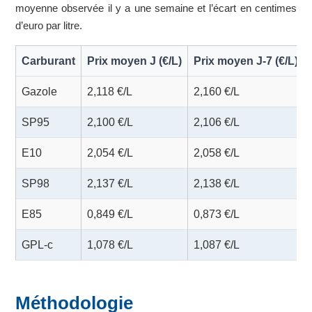
moyenne observée il y a une semaine et l’écart en centimes
d’euro par litre.
Carburant
Prix moyen J (€/L)
Prix moyen J-7 (€/L)
Gazole
2,118 €/L
2,160 €/L
SP95
2,100 €/L
2,106 €/L
E10
2,054 €/L
2,058 €/L
SP98
2,137 €/L
2,138 €/L
E85
0,849 €/L
0,873 €/L
GPL-c
1,078 €/L
1,087 €/L
Méthodologie