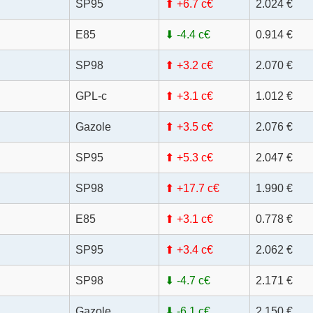
SP95
⬆ +6.7 c€
2.024 €
E85
⬇ -4.4 c€
0.914 €
SP98
⬆ +3.2 c€
2.070 €
GPL-c
⬆ +3.1 c€
1.012 €
Gazole
⬆ +3.5 c€
2.076 €
SP95
⬆ +5.3 c€
2.047 €
SP98
⬆ +17.7 c€
1.990 €
E85
⬆ +3.1 c€
0.778 €
SP95
⬆ +3.4 c€
2.062 €
SP98
⬇ -4.7 c€
2.171 €
Gazole
⬇ -6.1 c€
2.150 €