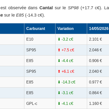
est observée dans
Cantal
sur le
SP98
(+17.7 c€). La
ne
sur le
E85
(-14.3 c€).
Carburant
Variation
14/05/2026
E10
⬇ -3.2 c€
2.101 €
SP95
⬆ +7.5 c€
2.046 €
E85
⬇ -4.4 c€
0.906 €
SP95
⬆ +6.1 c€
2.040 €
E85
⬇ -14.3 c€
0.977 €
E85
⬇ -3.1 c€
0.864 €
GPL-c
⬇ -4.1 c€
1.160 €