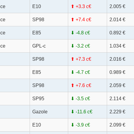
nce
E10
⬆ +3.3 c€
2.005 €
nce
SP98
⬆ +7.4 c€
2.014 €
nce
E85
⬇ -4.8 c€
0.892 €
nce
GPL-c
⬇ -3.2 c€
1.034 €
SP98
⬆ +7.3 c€
2.016 €
E85
⬇ -4.7 c€
0.989 €
SP98
⬆ +7.6 c€
2.059 €
SP95
⬇ -3.5 c€
2.114 €
Gazole
⬇ -11.6 c€
2.229 €
E10
⬇ -3.9 c€
2.099 €