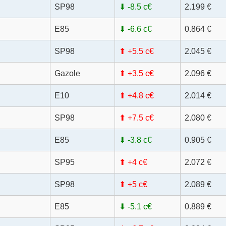
SP98
⬇ -8.5 c€
2.199 €
E85
⬇ -6.6 c€
0.864 €
SP98
⬆ +5.5 c€
2.045 €
Gazole
⬆ +3.5 c€
2.096 €
E10
⬆ +4.8 c€
2.014 €
SP98
⬆ +7.5 c€
2.080 €
E85
⬇ -3.8 c€
0.905 €
SP95
⬆ +4 c€
2.072 €
SP98
⬆ +5 c€
2.089 €
E85
⬇ -5.1 c€
0.889 €