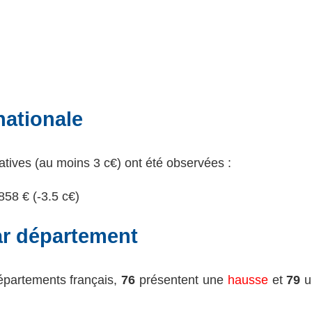
nationale
catives (au moins 3 c€) ont été observées :
858 € (
-3.5 c€
)
ar département
épartements français,
76
présentent une
hausse
et
79
u