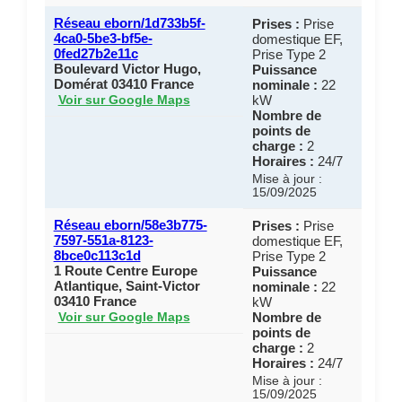
Réseau eborn/1d733b5f-
Prises :
Prise
4ca0-5be3-bf5e-
domestique EF,
0fed27b2e11c
Prise Type 2
Boulevard Victor Hugo,
Puissance
Domérat 03410 France
nominale :
22
kW
Voir sur Google Maps
Nombre de
points de
charge :
2
Horaires :
24/7
Mise à jour :
15/09/2025
Réseau eborn/58e3b775-
Prises :
Prise
7597-551a-8123-
domestique EF,
8bce0c113c1d
Prise Type 2
1 Route Centre Europe
Puissance
Atlantique, Saint-Victor
nominale :
22
03410 France
kW
Nombre de
Voir sur Google Maps
points de
charge :
2
Horaires :
24/7
Mise à jour :
15/09/2025