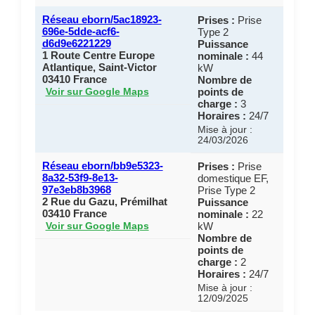
Réseau eborn/5ac18923-
Prises :
Prise
696e-5dde-acf6-
Type 2
d6d9e6221229
Puissance
1 Route Centre Europe
nominale :
44
Atlantique, Saint-Victor
kW
03410 France
Nombre de
points de
Voir sur Google Maps
charge :
3
Horaires :
24/7
Mise à jour :
24/03/2026
Réseau eborn/bb9e5323-
Prises :
Prise
8a32-53f9-8e13-
domestique EF,
97e3eb8b3968
Prise Type 2
2 Rue du Gazu, Prémilhat
Puissance
03410 France
nominale :
22
kW
Voir sur Google Maps
Nombre de
points de
charge :
2
Horaires :
24/7
Mise à jour :
12/09/2025