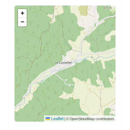
+
−
Leaflet
|
© OpenStreetMap contributors