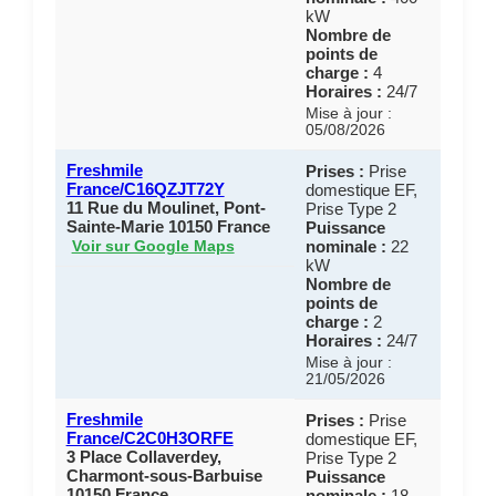
kW
Nombre de
points de
charge :
4
Horaires :
24/7
Mise à jour :
05/08/2026
Freshmile
Prises :
Prise
France/C16QZJT72Y
domestique EF,
11 Rue du Moulinet, Pont-
Prise Type 2
Sainte-Marie 10150 France
Puissance
nominale :
22
Voir sur Google Maps
kW
Nombre de
points de
charge :
2
Horaires :
24/7
Mise à jour :
21/05/2026
Freshmile
Prises :
Prise
France/C2C0H3ORFE
domestique EF,
3 Place Collaverdey,
Prise Type 2
Charmont-sous-Barbuise
Puissance
10150 France
nominale :
18