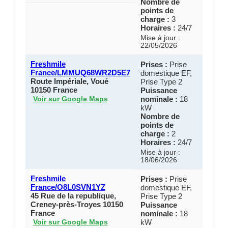
Nombre de
points de
charge :
3
Horaires :
24/7
Mise à jour :
22/05/2026
Freshmile
Prises :
Prise
France/LMMUQ68WR2D5E7
domestique EF,
Route Impériale, Voué
Prise Type 2
10150 France
Puissance
nominale :
18
Voir sur Google Maps
kW
Nombre de
points de
charge :
2
Horaires :
24/7
Mise à jour :
18/06/2026
Freshmile
Prises :
Prise
France/O8L0SVN1YZ
domestique EF,
45 Rue de la republique,
Prise Type 2
Creney-près-Troyes 10150
Puissance
France
nominale :
18
kW
Voir sur Google Maps