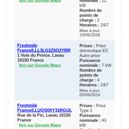
nominale :
22
Voir sur Google Maps
kW
Nombre de
points de
charge :
2
Horaires :
24/7
Mise à jour :
23/05/2026
Freshmile
Prises :
Prise
France/LLL3LG2Z5O2YBR
domestique EF,
1 Voie du Prince, Lavau
Autre prise
10150 France
Puissance
nominale :
7 kW
Voir sur Google Maps
Nombre de
points de
charge :
4
Horaires :
24/7
Mise à jour :
05/09/2024
Freshmile
Prises :
Prise
France/LLUQS0XY31RGUL
Type 2
Rue de la Fin, Lavau 10150
Puissance
France
nominale :
43
kW
Voir sur Google Maps