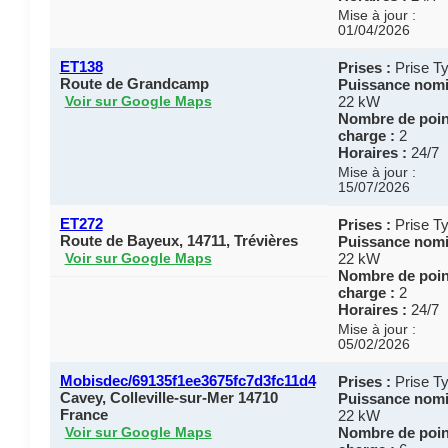
Mise à jour :
01/04/2026
ET138
Prises :
Prise Ty
Route de Grandcamp
Puissance nomi
22 kW
Voir sur Google Maps
Nombre de poin
charge :
2
Horaires :
24/7
Mise à jour :
15/07/2026
ET272
Prises :
Prise Ty
Route de Bayeux, 14711, Trévières
Puissance nomi
22 kW
Voir sur Google Maps
Nombre de poin
charge :
2
Horaires :
24/7
Mise à jour :
05/02/2026
Mobisdec/69135f1ee3675fc7d3fc11d4
Prises :
Prise Ty
Cavey, Colleville-sur-Mer 14710
Puissance nomi
France
22 kW
Nombre de poin
Voir sur Google Maps