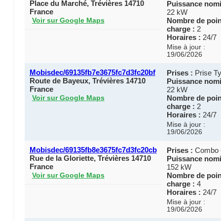
Place du Marché, Trévières 14710
Puissance nomi
France
22 kW
Nombre de poin
Voir sur Google Maps
charge :
2
Horaires :
24/7
Mise à jour :
19/06/2026
Mobisdec/69135fb7e3675fc7d3fc20bf
Prises :
Prise Ty
Route de Bayeux, Trévières 14710
Puissance nomi
France
22 kW
Nombre de poin
Voir sur Google Maps
charge :
2
Horaires :
24/7
Mise à jour :
19/06/2026
Mobisdec/69135fb8e3675fc7d3fc20cb
Prises :
Combo
Rue de la Gloriette, Trévières 14710
Puissance nomi
France
152 kW
Nombre de poin
Voir sur Google Maps
charge :
4
Horaires :
24/7
Mise à jour :
19/06/2026