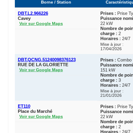
Borne / Station
Caractéristiq
DBT.L2.966226
Prises :
Prise Ty
Cavey
Puissance nomi
22 kW
Voir sur Google Maps
Nombre de poin
charge :
2
Horaires :
24/7
Mise à jour :
17/04/2026
DBT.QCNG.51240098376123
Prises :
Combo
RUE DE LA GLORIETTE
Puissance nomi
151 kW
Voir sur Google Maps
Nombre de poin
charge :
3
Horaires :
24/7
Mise à jour :
21/01/2026
ET110
Prises :
Prise Ty
Place du Marché
Puissance nomi
22 kW
Voir sur Google Maps
Nombre de poin
charge :
2
Horaires :
24/7