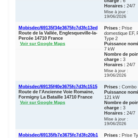
charge :
6
Horaires :
24/7
Mise à jour :
19/06/2026
Mobisdec/69135f34e3675fc7d3fc13ed
Prises :
Prise
Route de la Vallée, Englesqueville-la-
domestique EF, 
Percée 14710 France
Type 2
Puissance nomi
Voir sur Google Maps
7 kW
Nombre de poin
charge :
3
Horaires :
24/7
Mise à jour :
19/06/2026
Mobisdec/69135f40e3675fc7d3fc1515
Prises :
Combo
Route de l'Ancienne Voie Romaine,
Puissance nomi
Formigny La Bataille 14710 France
121 kW
Nombre de poin
Voir sur Google Maps
charge :
3
Horaires :
24/7
Mise à jour :
19/06/2026
Mobisdec/69135fb7e3675fc7d3fc20b1
Prises :
Prise Ty