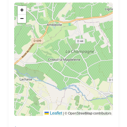
+
−
Leaflet
|
© OpenStreetMap contributors