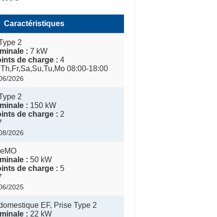
Caractéristiques
Type 2
minale :
7 kW
nts de charge :
4
Th,Fr,Sa,Su,Tu,Mo 08:00-18:00
/06/2026
Type 2
minale :
150 kW
nts de charge :
2
7
/08/2026
eMO
minale :
50 kW
nts de charge :
5
7
/06/2025
domestique EF, Prise Type 2
minale :
22 kW