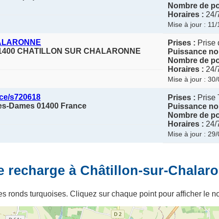
Nombre de poi
Horaires :
24/
Mise à jour : 11
HALARONNE
Prises :
Prise 
01400 CHATILLON SUR CHALARONNE
Puissance no
Nombre de poi
Horaires :
24/
Mise à jour : 30
ce/s720618
Prises :
Prise 
-les-Dames 01400 France
Puissance no
Nombre de poi
Horaires :
24/
Mise à jour : 29
e recharge à Châtillon-sur-Chalar
s ronds turquoises. Cliquez sur chaque point pour afficher le no