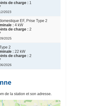
nts de charge :
1
7
/12/2023
domestique EF, Prise Type 2
minale :
4 kW
nts de charge :
2
7
/09/2025
Type 2
minale :
22 kW
nts de charge :
2
7
/06/2026
onne
m de la station et son adresse.