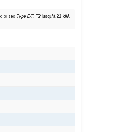
c prises
Type E/F, T2
jusqu’à
22 kW
.