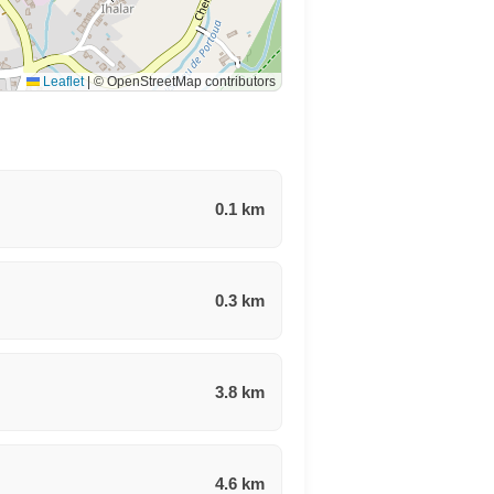
Leaflet
|
© OpenStreetMap contributors
0.1 km
0.3 km
3.8 km
4.6 km