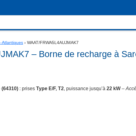
-Atlantiques
›
WAAT/FRWA5L4AUJMAK7
AK7 – Borne de recharge à Sar
 (64310)
: prises
Type E/F, T2
, puissance jusqu’à
22 kW
–
Accè