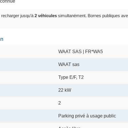
inconnue
 recharger jusqu’à
2 véhicules
simultanément. Bornes publiques ave
on
WAAT SAS | FR*WA5
WAAT sas
Type E/F, T2
22 kW
2
Parking privé à usage public