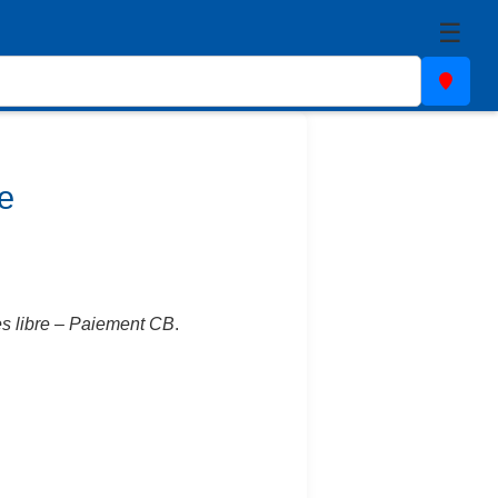
☰
e
s libre
–
Paiement CB
.