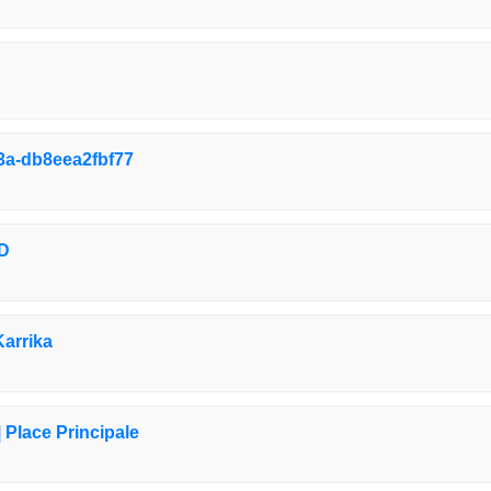
3a-db8eea2fbf77
D
Karrika
 Place Principale