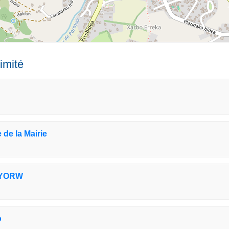
imité
de la Mairie
1YORW
o