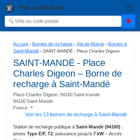
☰
PRIX CARBURANT
Accueil
Bornes de recharge
Val-de-Marne
Bornes à
›
›
›
Saint-Mandé
›
SAINT-MANDÉ - Place Charles Digeon
SAINT-MANDÉ - Place
Charles Digeon – Borne de
recharge à Saint-Mandé
Place Charles Digeon, 94160 Saint-mandé
94160 Saint-Mandé
France
📍
Voir les 13 bornes de recharge à Saint-Mandé
Station de recharge publique à
Saint-Mandé (94160)
:
prises
Type E/F, T2
, puissance jusqu’à
7 kW
–
Accès