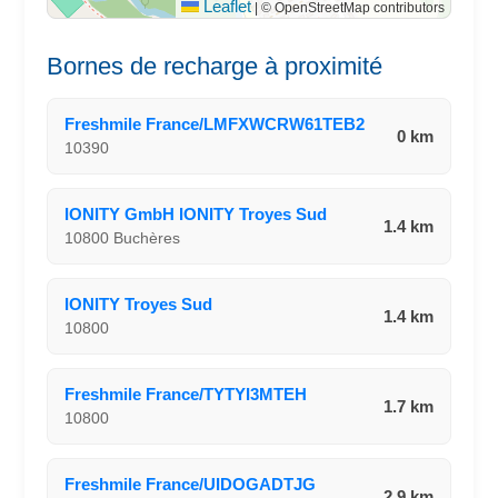
Leaflet
|
© OpenStreetMap contributors
Bornes de recharge à proximité
Freshmile France/LMFXWCRW61TEB2
0 km
10390
IONITY GmbH IONITY Troyes Sud
1.4 km
10800 Buchères
IONITY Troyes Sud
1.4 km
10800
Freshmile France/TYTYI3MTEH
1.7 km
10800
Freshmile France/UIDOGADTJG
2.9 km