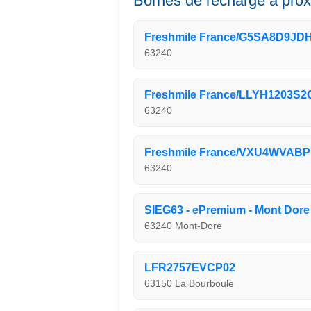
Bornes de recharge à prox
Freshmile France/G5SA8D9JD
63240
Freshmile France/LLYH1203S
63240
Freshmile France/VXU4WVAB
63240
SIEG63 - ePremium - Mont Dore 
63240 Mont-Dore
LFR2757EVCP02
63150 La Bourboule