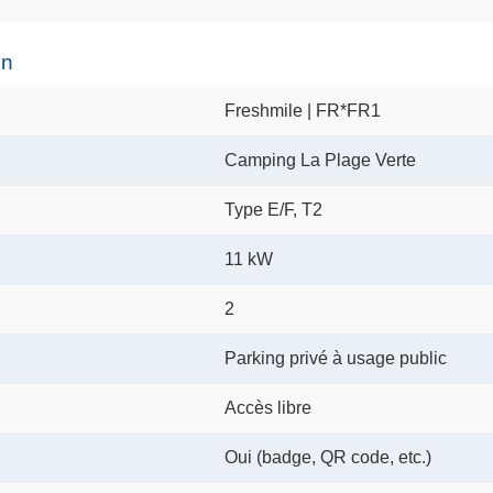
on
Freshmile | FR*FR1
Camping La Plage Verte
Type E/F, T2
11 kW
2
Parking privé à usage public
Accès libre
Oui (badge, QR code, etc.)