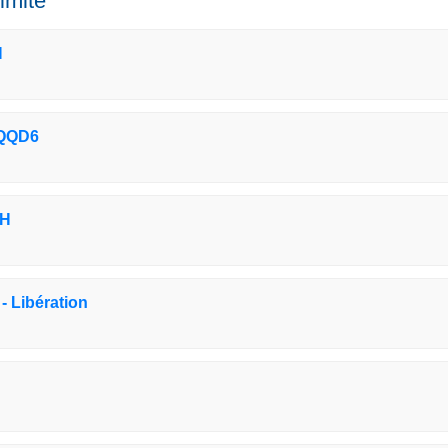
imité
H
2QQD6
PH
- Libération