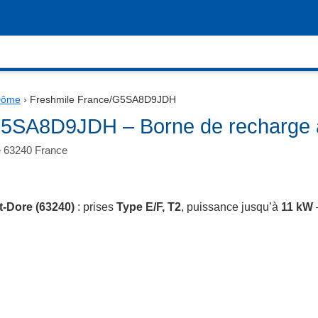
Dôme
›
Freshmile France/G5SA8D9JDH
G5SA8D9JDH – Borne de recharge 
e 63240 France
-Dore (63240)
: prises
Type E/F, T2
, puissance jusqu’à
11 kW