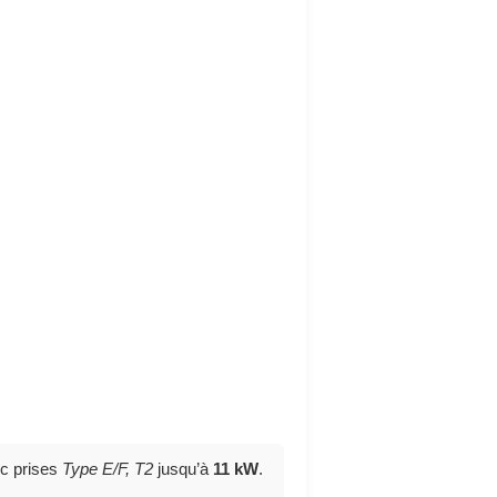
c prises
Type E/F, T2
jusqu’à
11 kW
.