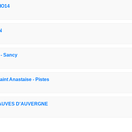
IO14
N
 - Sancy
int Anastaise - Pistes
T SAUVES D'AUVERGNE