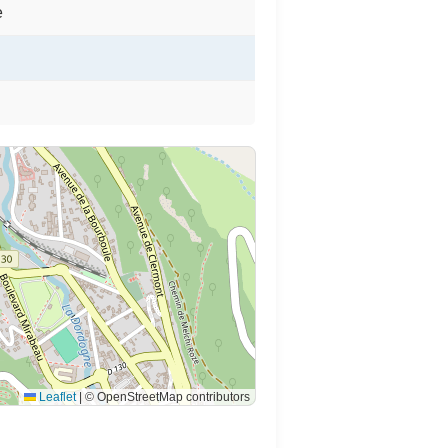
e
Leaflet
|
© OpenStreetMap contributors