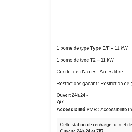
1 borne de type
Type E/F
–
11 kW
1 borne de type
T2
–
11 kW
Conditions d'accès : Accès libre
Restrictions gabarit : Restriction de
Ouvert 24h/24 -
7j/7
Accessibilité PMR :
Accessibilité 
Cette
station de recharge
permet de
Ouverte
24h/24 et 7j/7
.