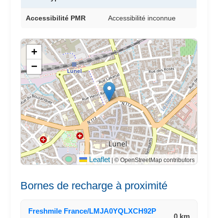
Accessibilité PMR
Accessibilité inconnue
+
−
Leaflet
|
© OpenStreetMap contributors
Bornes de recharge à proximité
Freshmile France/LMJA0YQLXCH92P
0 km