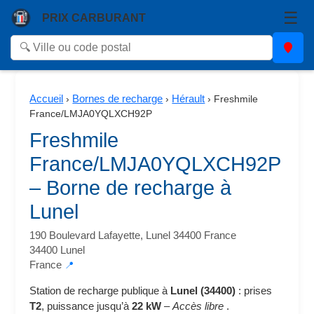
☰
PRIX CARBURANT
Accueil
Bornes de recharge
Hérault
›
›
›
Freshmile
France/LMJA0YQLXCH92P
Freshmile
France/LMJA0YQLXCH92P
– Borne de recharge à
Lunel
190 Boulevard Lafayette, Lunel 34400 France
34400 Lunel
France
📍
Station de recharge publique à
Lunel (34400)
: prises
T2
, puissance jusqu’à
22 kW
–
Accès libre
.