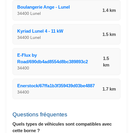
Boulangerie Ange - Lunel
1.4 km
34400 Lunel
Kyriad Lunel 4 - 11 kW
1.5 km
34400 Lunel
E-Flux by
1.5
Road/690db4ad8554d8bc389893c2
km
34400
Enerstock/67ffa1b3f359439d03be4887
1.7 km
34400
Questions fréquentes
Quels types de véhicules sont compatibles avec
cette borne ?