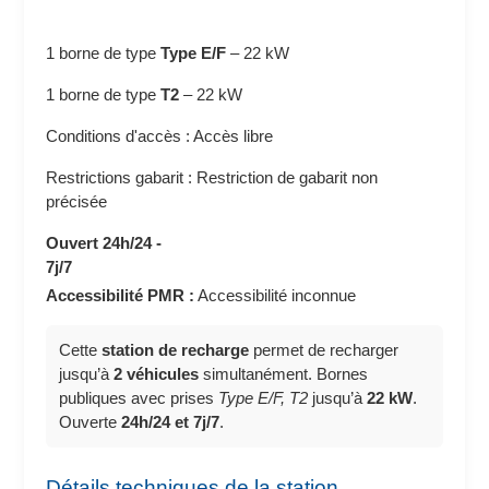
1 borne de type
Type E/F
–
22 kW
1 borne de type
T2
–
22 kW
Conditions d'accès : Accès libre
Restrictions gabarit : Restriction de gabarit non
précisée
Ouvert 24h/24 -
7j/7
Accessibilité PMR :
Accessibilité inconnue
Cette
station de recharge
permet de recharger
jusqu’à
2 véhicules
simultanément. Bornes
publiques avec prises
Type E/F, T2
jusqu’à
22 kW
.
Ouverte
24h/24 et 7j/7
.
Détails techniques de la station