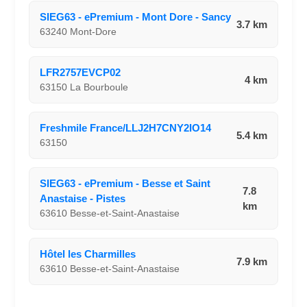
SIEG63 - ePremium - Mont Dore - Sancy
3.7 km
63240 Mont-Dore
LFR2757EVCP02
4 km
63150 La Bourboule
Freshmile France/LLJ2H7CNY2IO14
5.4 km
63150
SIEG63 - ePremium - Besse et Saint
7.8
Anastaise - Pistes
km
63610 Besse-et-Saint-Anastaise
Hôtel les Charmilles
7.9 km
63610 Besse-et-Saint-Anastaise