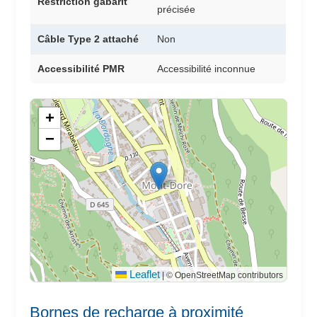
Restriction gabarit
précisée
Câble Type 2 attaché
Non
Accessibilité PMR
Accessibilité inconnue
+
−
Leaflet
|
© OpenStreetMap contributors
Bornes de recharge à proximité