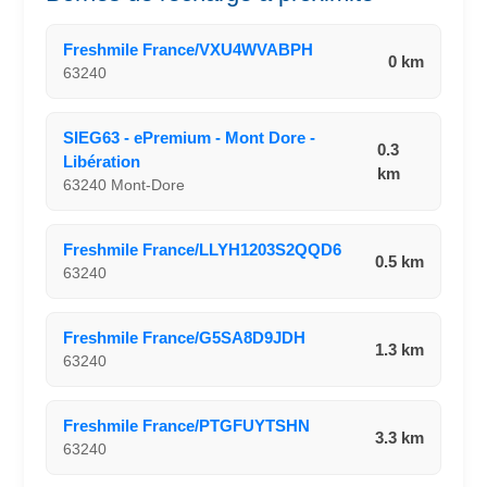
Freshmile France/VXU4WVABPH
0 km
63240
SIEG63 - ePremium - Mont Dore -
0.3
Libération
km
63240 Mont-Dore
Freshmile France/LLYH1203S2QQD6
0.5 km
63240
Freshmile France/G5SA8D9JDH
1.3 km
63240
Freshmile France/PTGFUYTSHN
3.3 km
63240