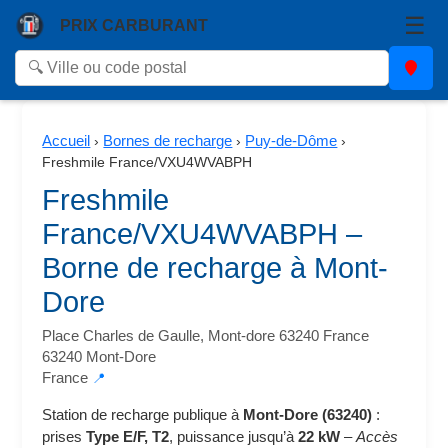
☰
PRIX CARBURANT
Accueil
Bornes de recharge
Puy-de-Dôme
›
›
›
Freshmile France/VXU4WVABPH
Freshmile
France/VXU4WVABPH –
Borne de recharge à Mont-
Dore
Place Charles de Gaulle, Mont-dore 63240 France
63240 Mont-Dore
France
📍
Station de recharge publique à
Mont-Dore (63240)
:
prises
Type E/F, T2
, puissance jusqu’à
22 kW
–
Accès