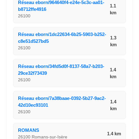
Réseau eborn/964640f4-e24e-5c3c-aa01-
1.1
b8712ffe4916
km
26100
Réseau eborn/1dc22634-6b25-5903-b252-
1.3
c8e51d527bd5
km
26100
Réseau eborn/34fd5d0f-8137-58a7-b203-
1.4
29ce32f73439
km
26100
Réseau eborn/7a38baae-0392-5b27-9ac2-
1.4
42d10ec93101
km
26100
ROMANS
1.4 km
26100 Romans-sur-Isère