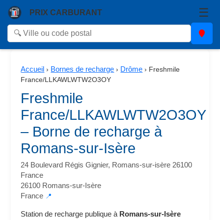
☰
PRIX CARBURANT
Accueil
Bornes de recharge
Drôme
›
›
›
Freshmile
France/LLKAWLWTW2O3OY
Freshmile
France/LLKAWLWTW2O3OY
– Borne de recharge à
Romans-sur-Isère
24 Boulevard Régis Gignier, Romans-sur-isère 26100
France
26100 Romans-sur-Isère
France
📍
Station de recharge publique à
Romans-sur-Isère