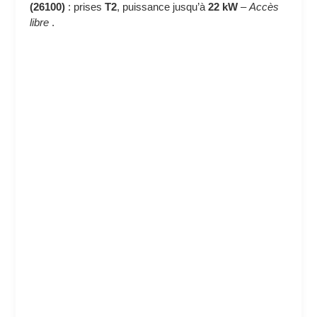
(26100)
: prises
T2
, puissance jusqu’à
22 kW
–
Accès
libre
.