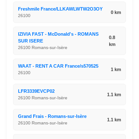
Freshmile France/LLKAWLWTW2O3OY
0 km
26100
IZIVIA FAST - McDonald's - ROMANS
0.8
SUR ISERE
km
26100 Romans-sur-Isère
WAAT - RENT A CAR France/s570525
1 km
26100
LFR3339EVCP02
1.1 km
26100 Romans-sur-Isère
Grand Frais - Romans-sur-Isère
1.1 km
26100 Romans-sur-Isère