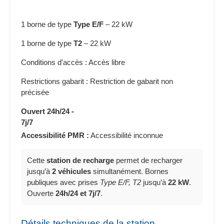
1 borne de type
Type E/F
–
22 kW
1 borne de type
T2
–
22 kW
Conditions d'accès : Accès libre
Restrictions gabarit : Restriction de gabarit non
précisée
Ouvert 24h/24 -
7j/7
Accessibilité PMR :
Accessibilité inconnue
Cette
station de recharge
permet de recharger
jusqu’à
2 véhicules
simultanément. Bornes
publiques avec prises
Type E/F, T2
jusqu’à
22 kW
.
Ouverte
24h/24 et 7j/7
.
Détails techniques de la station