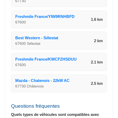
67730
Freshmile France/YIW9RNHBFD
1.6 km
67600
Best Western - Sélestat
2 km
67600 Sélestat
Freshmile France/KWCFZHSDUU
2.1 km
67600
Mazda - Chatenois - 22kW AC
2.5 km
67730 Châtenois
Questions fréquentes
Quels types de véhicules sont compatibles avec