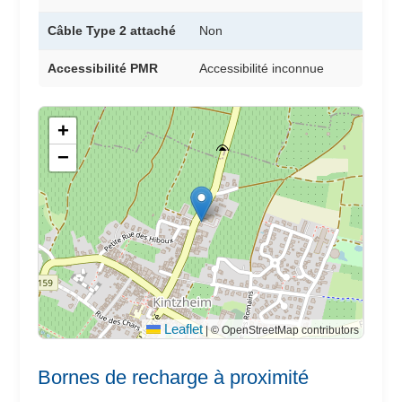
Câble Type 2 attaché
Non
Accessibilité PMR
Accessibilité inconnue
+
−
Leaflet
|
© OpenStreetMap contributors
Bornes de recharge à proximité