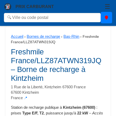
☰
PRIX CARBURANT
Accueil
Bornes de recharge
Bas-Rhin
›
›
›
Freshmile
France/LLZ87ATWN319JQ
Freshmile
France/LLZ87ATWN319JQ
– Borne de recharge à
Kintzheim
1 Rue de la Liberté, Kintzheim 67600 France
67600 Kintzheim
France
📍
Station de recharge publique à
Kintzheim (67600)
:
prises
Type E/F, T2
, puissance jusqu’à
22 kW
–
Accès