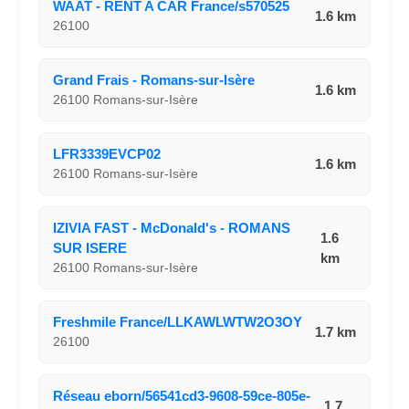
WAAT - RENT A CAR France/s570525
1.6 km
26100
Grand Frais - Romans-sur-Isère
1.6 km
26100 Romans-sur-Isère
LFR3339EVCP02
1.6 km
26100 Romans-sur-Isère
IZIVIA FAST - McDonald's - ROMANS
1.6
SUR ISERE
km
26100 Romans-sur-Isère
Freshmile France/LLKAWLWTW2O3OY
1.7 km
26100
Réseau eborn/56541cd3-9608-59ce-805e-
1.7