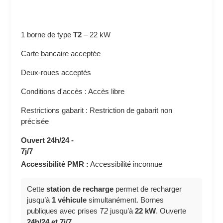
1 borne de type
T2
–
22 kW
Carte bancaire acceptée
Deux-roues acceptés
Conditions d'accès : Accès libre
Restrictions gabarit : Restriction de gabarit non
précisée
Ouvert 24h/24 -
7j/7
Accessibilité PMR :
Accessibilité inconnue
Cette
station de recharge
permet de recharger
jusqu’à
1 véhicule
simultanément. Bornes
publiques avec prises
T2
jusqu’à
22 kW
. Ouverte
24h/24 et 7j/7
.