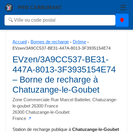
☰
PRIX CARBURANT
Accueil
Bornes de recharge
Drôme
›
›
›
EVzen/3A9CC537-BE31-447A-8013-3F3935154E74
EVzen/3A9CC537-BE31-
447A-8013-3F3935154E74
– Borne de recharge à
Chatuzange-le-Goubet
Zone Commerciale Rue Marcel Battelier, Chatuzange-
le-goubet 26300 France
26300 Chatuzange-le-Goubet
France
📍
Station de recharge publique à
Chatuzange-le-Goubet