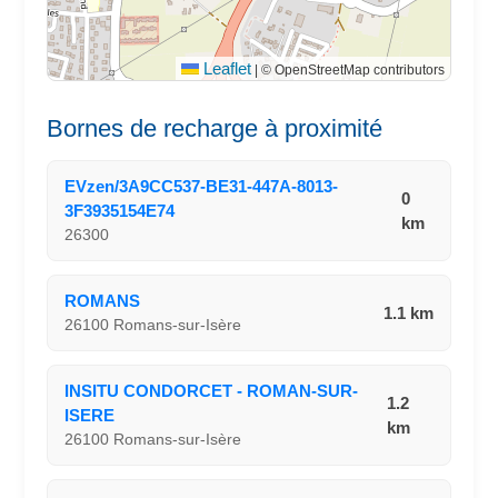
Leaflet
|
© OpenStreetMap contributors
Bornes de recharge à proximité
EVzen/3A9CC537-BE31-447A-8013-
0
3F3935154E74
km
26300
ROMANS
1.1 km
26100 Romans-sur-Isère
INSITU CONDORCET - ROMAN-SUR-
1.2
ISERE
km
26100 Romans-sur-Isère