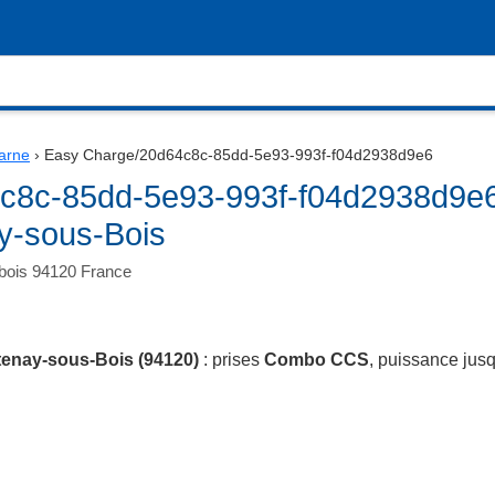
arne
›
Easy Charge/20d64c8c-85dd-5e93-993f-f04d2938d9e6
c8c-85dd-5e93-993f-f04d2938d9e6
y-sous-Bois
bois 94120 France
enay-sous-Bois (94120)
: prises
Combo CCS
, puissance jus