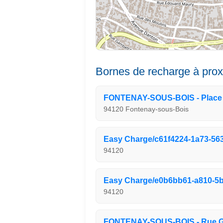
Bornes de recharge à prox
FONTENAY-SOUS-BOIS - Place 
94120 Fontenay-sous-Bois
Easy Charge/c61f4224-1a73-56
94120
Easy Charge/e0b6bb61-a810-5b
94120
FONTENAY-SOUS-BOIS - Rue Ga