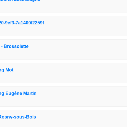
0-9ef3-7a1400f2259f
 - Brossolette
ng Mot
g Eugène Martin
- Rosny-sous-Bois