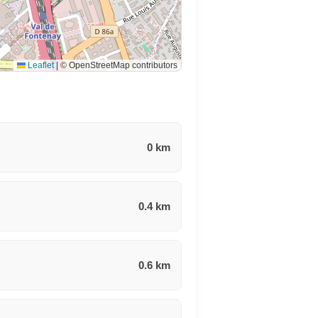
Leaflet
|
© OpenStreetMap contributors
0 km
0.4 km
0.6 km