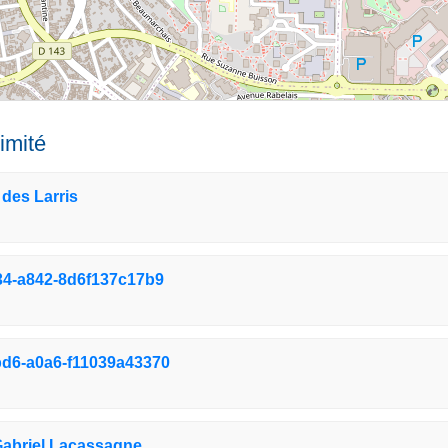
imité
des Larris
34-a842-8d6f137c17b9
d6-a0a6-f11039a43370
briel Lacassagne