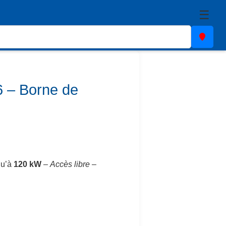
☰
 – Borne de
qu’à
120 kW
–
Accès libre
–