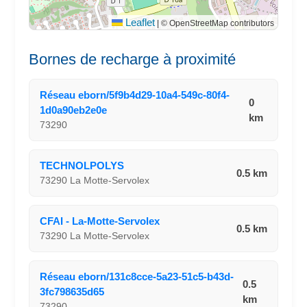
Leaflet
|
© OpenStreetMap contributors
Bornes de recharge à proximité
Réseau eborn/5f9b4d29-10a4-549c-80f4-
0
1d0a90eb2e0e
km
73290
TECHNOLPOLYS
0.5 km
73290 La Motte-Servolex
CFAI - La-Motte-Servolex
0.5 km
73290 La Motte-Servolex
Réseau eborn/131c8cce-5a23-51c5-b43d-
0.5
3fc798635d65
km
73290