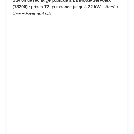
Station de recharge publique à
La Motte-Servolex
(73290)
: prises
T2
, puissance jusqu’à
22 kW
–
Accès
libre
–
Paiement CB
.