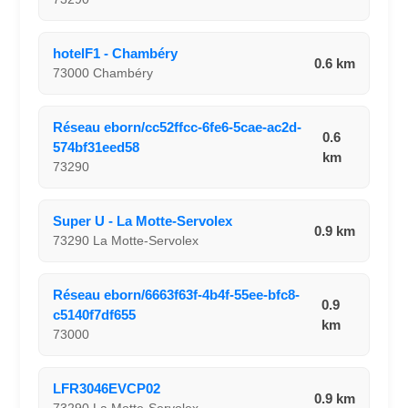
hotelF1 - Chambéry
0.6 km
73000 Chambéry
Réseau eborn/cc52ffcc-6fe6-5cae-ac2d-
0.6
574bf31eed58
km
73290
Super U - La Motte-Servolex
0.9 km
73290 La Motte-Servolex
Réseau eborn/6663f63f-4b4f-55ee-bfc8-
0.9
c5140f7df655
km
73000
LFR3046EVCP02
0.9 km