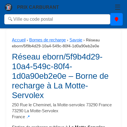
☰
PRIX CARBURANT
Accueil
Bornes de recharge
Savoie
›
›
›
Réseau
eborn/5f9b4d29-10a4-549c-80f4-1d0a90eb2e0e
Réseau eborn/5f9b4d29-
10a4-549c-80f4-
1d0a90eb2e0e – Borne de
recharge à La Motte-
Servolex
250 Rue le Cheminet, la Motte-servolex 73290 France
73290 La Motte-Servolex
France
📍