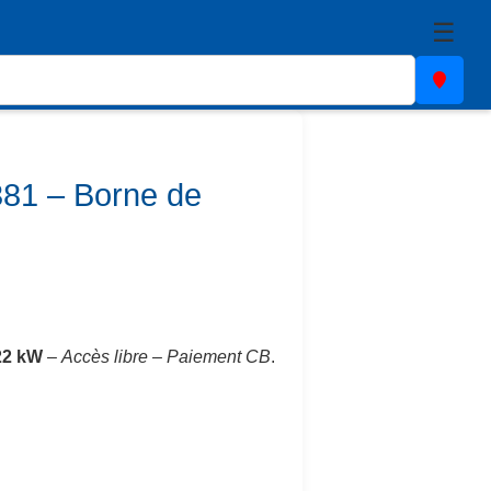
☰
81 – Borne de
22 kW
–
Accès libre
–
Paiement CB
.