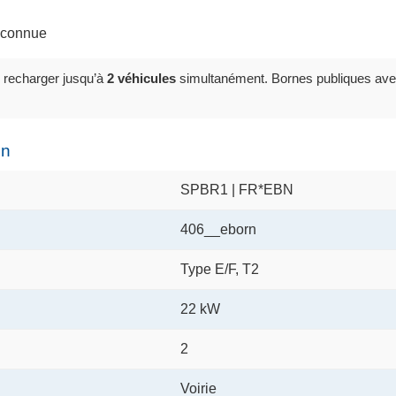
inconnue
 recharger jusqu’à
2 véhicules
simultanément. Bornes publiques ave
on
SPBR1 | FR*EBN
406__eborn
Type E/F, T2
22 kW
2
Voirie