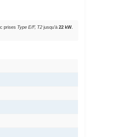
c prises
Type E/F, T2
jusqu’à
22 kW
.