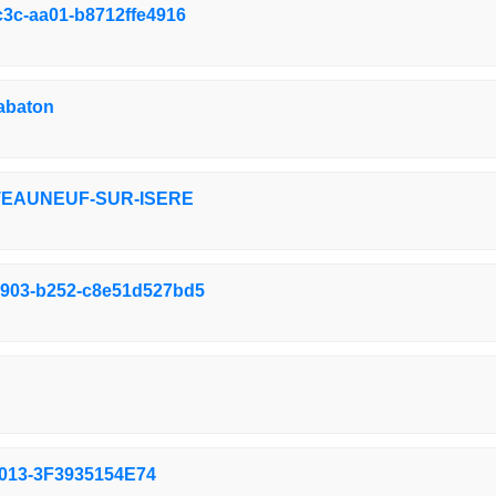
c3c-aa01-b8712ffe4916
abaton
ATEAUNEUF-SUR-ISERE
5903-b252-c8e51d527bd5
013-3F3935154E74