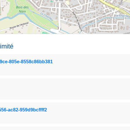
imité
59ce-805e-8558c86bb381
56-ac82-959d9bcffff2