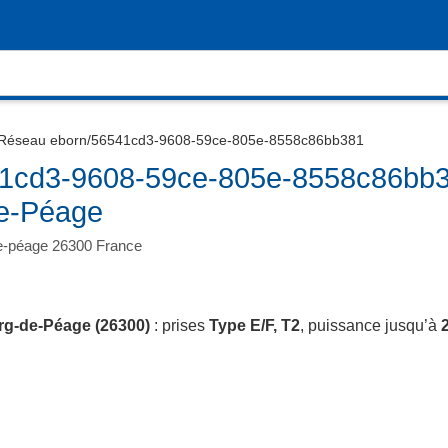
Réseau eborn/56541cd3-9608-59ce-805e-8558c86bb381
1cd3-9608-59ce-805e-8558c86bb3
de-Péage
de-péage 26300 France
g-de-Péage (26300)
: prises
Type E/F, T2
, puissance jusqu’à