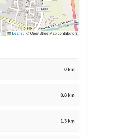
Leaflet
|
© OpenStreetMap contributors
0 km
0.8 km
1.3 km