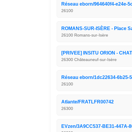
Réseau eborn/964640f4-e24e-5
26100
ROMANS-SUR-ISÈRE - Place S
26100 Romans-sur-Isère
[PRIVEE] INSITU ORION - CH
26300 Châteauneuf-sur-Isère
Réseau eborn/1dc22634-6b25-
26100
Atlante/FRATLFR00742
26300
EVzen/3A9CC537-BE31-447A-8