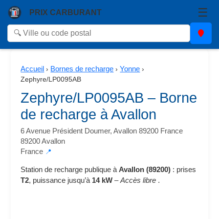
☰
PRIX CARBURANT
Accueil
Bornes de recharge
Yonne
›
›
›
Zephyre/LP0095AB
Zephyre/LP0095AB – Borne
de recharge à Avallon
6 Avenue Président Doumer, Avallon 89200 France
89200 Avallon
France
📍
Station de recharge publique à
Avallon (89200)
: prises
T2
, puissance jusqu’à
14 kW
–
Accès libre
.