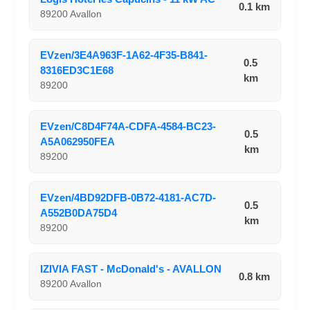
0.1 km
89200 Avallon
EVzen/3E4A963F-1A62-4F35-B841-
0.5
8316ED3C1E68
km
89200
EVzen/C8D4F74A-CDFA-4584-BC23-
0.5
A5A062950FEA
km
89200
EVzen/4BD92DFB-0B72-4181-AC7D-
0.5
A552B0DA75D4
km
89200
IZIVIA FAST - McDonald's - AVALLON
0.8 km
89200 Avallon