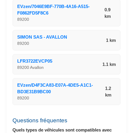
EVzen/7046E9BF-770B-4A16-A515-
0.9
F0862FD5F8C6
km
89200
SIMON SAS - AVALLON
1 km
89200
LFR3722EVCP05
1.1 km
89200 Avallon
EVzen/D4F3CA83-E07A-4DE5-A1C1-
1.2
BD3E31B9BC00
km
89200
Questions fréquentes
Quels types de véhicules sont compatibles avec