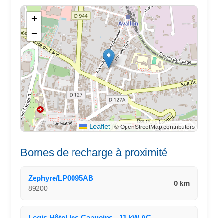
+
−
Leaflet
|
© OpenStreetMap contributors
Bornes de recharge à proximité
Zephyre/LP0095AB
0 km
89200
Logis Hôtel les Capucins - 11 kW AC