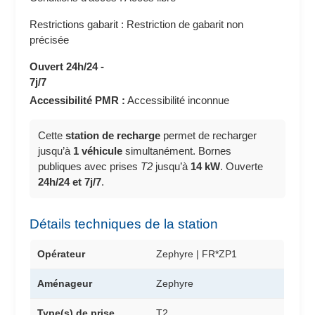
Restrictions gabarit : Restriction de gabarit non
précisée
Ouvert 24h/24 -
7j/7
Accessibilité PMR :
Accessibilité inconnue
Cette
station de recharge
permet de recharger
jusqu’à
1 véhicule
simultanément. Bornes
publiques avec prises
T2
jusqu’à
14 kW
. Ouverte
24h/24 et 7j/7
.
Détails techniques de la station
Opérateur
Zephyre | FR*ZP1
Aménageur
Zephyre
Type(s) de prise
T2