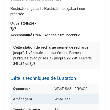
Restrictions gabarit : Restriction de gabarit non
précisée
Ouvert 24h/24 -
7j/7
Accessibilité PMR :
Accessibilité inconnue
Cette
station de recharge
permet de recharger
jusqu’à
1 véhicule
simultanément. Bornes
publiques avec prises
T2
jusqu’à
22 kW
. Ouverte
24h/24 et 7j/7
.
Détails techniques de la station
Opérateur
WAAT SAS | FR*WA2
Aménageur
WAAT sas
Type(s) de prise
T2