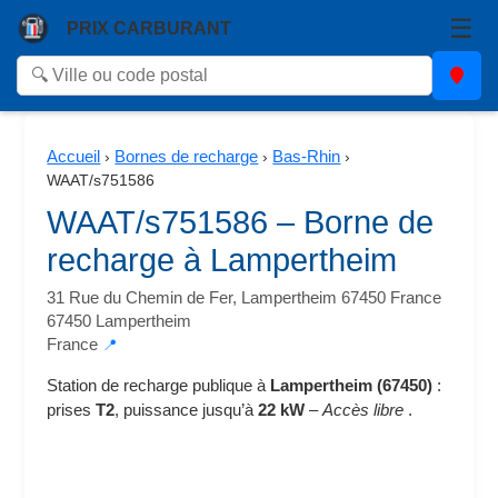
☰
PRIX CARBURANT
Accueil
Bornes de recharge
Bas-Rhin
›
›
›
WAAT/s751586
WAAT/s751586 – Borne de
recharge à Lampertheim
31 Rue du Chemin de Fer, Lampertheim 67450 France
67450 Lampertheim
France
📍
Station de recharge publique à
Lampertheim (67450)
:
prises
T2
, puissance jusqu’à
22 kW
–
Accès libre
.