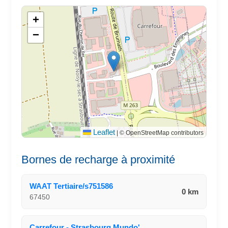
+
−
Leaflet
|
© OpenStreetMap contributors
Bornes de recharge à proximité
WAAT Tertiaire/s751586
0 km
67450
Carrefour - Strasbourg Mundo'