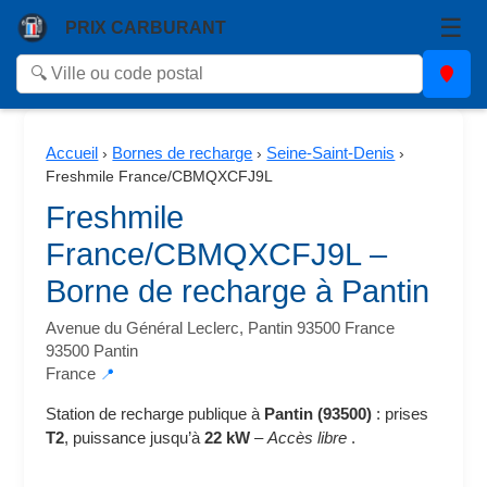
☰
PRIX CARBURANT
Accueil
Bornes de recharge
Seine-Saint-Denis
›
›
›
Freshmile France/CBMQXCFJ9L
Freshmile
France/CBMQXCFJ9L –
Borne de recharge à Pantin
Avenue du Général Leclerc, Pantin 93500 France
93500 Pantin
France
📍
Station de recharge publique à
Pantin (93500)
: prises
T2
, puissance jusqu’à
22 kW
–
Accès libre
.