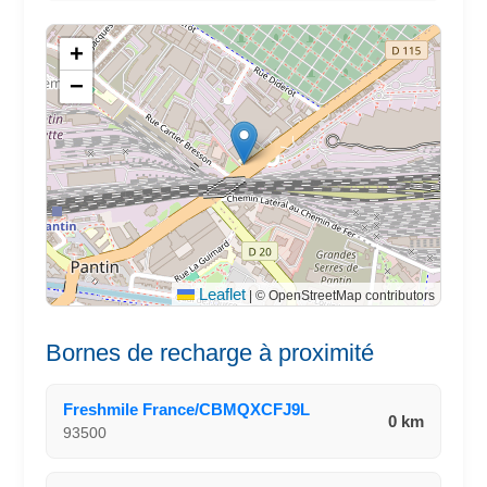
+
−
Leaflet
|
© OpenStreetMap contributors
Bornes de recharge à proximité
Freshmile France/CBMQXCFJ9L
0 km
93500