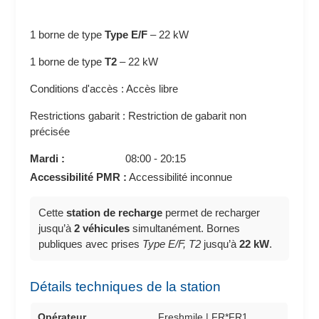
1 borne de type
Type E/F
–
22 kW
1 borne de type
T2
–
22 kW
Conditions d'accès : Accès libre
Restrictions gabarit : Restriction de gabarit non
précisée
Mardi :
08:00 - 20:15
Accessibilité PMR :
Accessibilité inconnue
Cette
station de recharge
permet de recharger
jusqu’à
2 véhicules
simultanément. Bornes
publiques avec prises
Type E/F, T2
jusqu’à
22 kW
.
Détails techniques de la station
Opérateur
Freshmile | FR*FR1