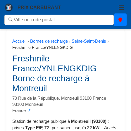
☰
PRIX CARBURANT
Accueil
Bornes de recharge
Seine-Saint-Denis
›
›
›
Freshmile France/YNLENGKDIG
Freshmile
France/YNLENGKDIG –
Borne de recharge à
Montreuil
79 Rue de la République, Montreuil 93100 France
93100 Montreuil
France
📍
Station de recharge publique à
Montreuil (93100)
:
prises
Type E/F, T2
, puissance jusqu’à
22 kW
–
Accès