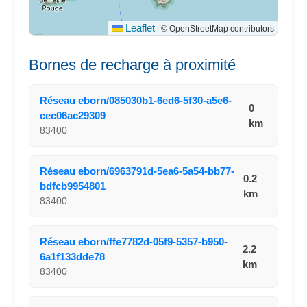
Leaflet
|
© OpenStreetMap contributors
Bornes de recharge à proximité
Réseau eborn/085030b1-6ed6-5f30-a5e6-
0
cec06ac29309
km
83400
Réseau eborn/6963791d-5ea6-5a54-bb77-
0.2
bdfcb9954801
km
83400
Réseau eborn/ffe7782d-05f9-5357-b950-
2.2
6a1f133dde78
km
83400