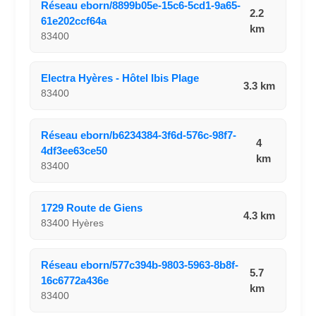
Réseau eborn/8899b05e-15c6-5cd1-9a65-
2.2
61e202ccf64a
km
83400
Electra Hyères - Hôtel Ibis Plage
3.3 km
83400
Réseau eborn/b6234384-3f6d-576c-98f7-
4
4df3ee63ce50
km
83400
1729 Route de Giens
4.3 km
83400 Hyères
Réseau eborn/577c394b-9803-5963-8b8f-
5.7
16c6772a436e
km
83400