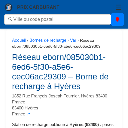
☰
PRIX CARBURANT
Accueil
Bornes de recharge
Var
›
›
›
Réseau
eborn/085030b1-6ed6-5f30-a5e6-cec06ac29309
Réseau eborn/085030b1-
6ed6-5f30-a5e6-
cec06ac29309 – Borne de
recharge à Hyères
1852 Rue François Joseph Fournier, Hyères 83400
France
83400 Hyères
France
📍
Station de recharge publique à
Hyères (83400)
: prises