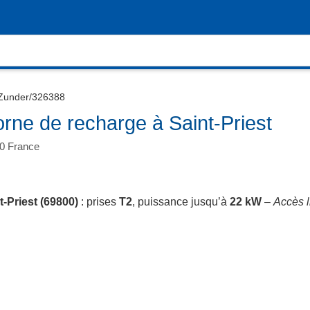
Zunder/326388
rne de recharge à Saint-Priest
00 France
t-Priest (69800)
: prises
T2
, puissance jusqu’à
22 kW
–
Accès l