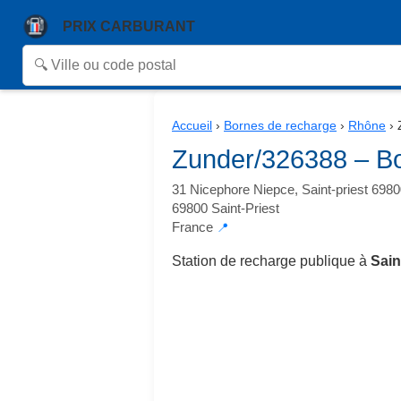
PRIX CARBURANT
Accueil
›
Bornes de recharge
›
Rhône
›
Zunder/326388 – Bo
31 Nicephore Niepce, Saint-priest 698
69800 Saint-Priest
France
📍
Station de recharge publique à
Sain