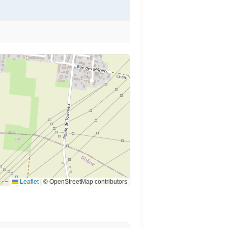
Leaflet
|
© OpenStreetMap contributors