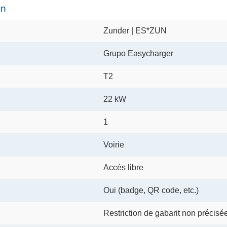
on
Zunder | ES*ZUN
Grupo Easycharger
T2
22 kW
1
Voirie
Accès libre
Oui (badge, QR code, etc.)
Restriction de gabarit non précisé